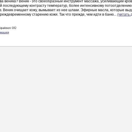
а веника? Веник - это своеобразный инструмент массажа, усиливающий кро
й последующему контрасту температур, более интенсивному потоотделению
. Веник очищает кожу, вымывает из нее шлаки. Эфирные масла, которые выд
реждевременному старению кожи. Так что прежде, чем идти в баню...
(читать 
Sipakson OÜ
рмация