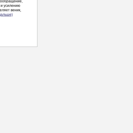
вообращение,
 и усилению
еляет веник,
дальше)