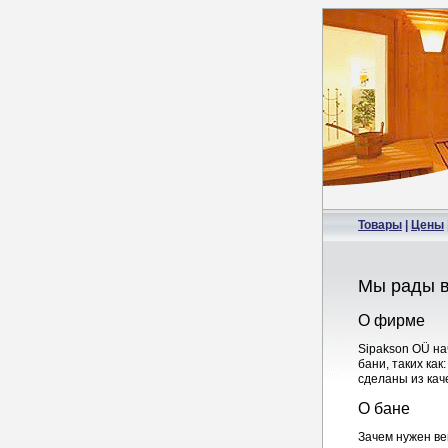
Товары
|
Цены
Мы рады в
О фирме
Sipakson OÜ на
бани, таких как
сделаны из кач
О бане
Зачем нужен ве