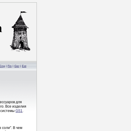
Eng
|
Fin
|
Ger
|
Est
ессуаров для
рго. Все изделия
м системы
GS1
.
 соли". В чем