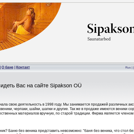
|
О бане
|
Контакт
Rus |
идеть Вас на сайте Sipakson OÜ
чала свою деятельность в 1998 году. Мы занимается продажей различных акс
: веники, черпаки, шайки, шапки и другие. Так же в продаже имеются веники со
ественных материалов вручную, по старой традиции. Фирма является члено
ник? Баню без веника представить невозможно: "баня без веника, что стол без